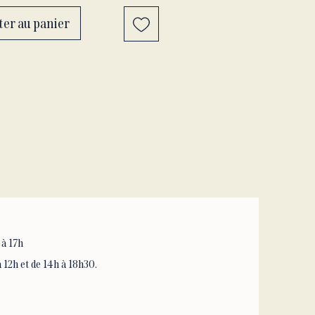
ait de la fontaine se fait
ter au panier
ment à la boutique de Grand
.
ion : nous n'avons qu'une
fontaine à chocolat de
ble !
 à 17h
 12h et de 14h à 18h30.