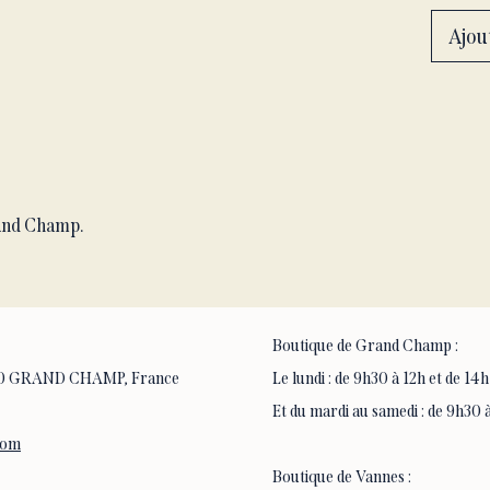
Le retr
Ajou
unique
Champ
Attent
seule 
disponi
and Champ.
Boutique de Grand Champ :
6390 GRAND CHAMP, France
Le lundi : de 9h30 à 12h et de 14h
Et du mardi au samedi : de 9h30 à
com
Boutique de Vannes :