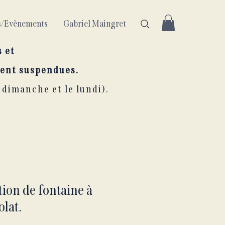
ls/Evènements
Gabriel Maingret
s et
ent suspendues.
 dimanche et le lundi).
tion de fontaine à
lat.