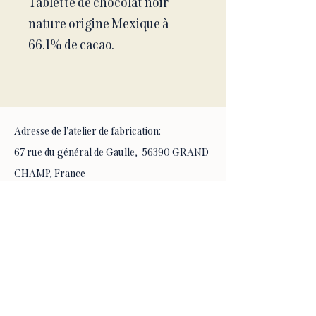
Tablette de chocolat noir
nature origine Mexique à
66.1% de cacao.
POIDS NET MINI. 80G
ingrédients :
masse cacao
Adresse de l'atelier de fabrication:
66.1%, beurre de cacao, sucre,
67 rue du général de Gaulle, 56390 GRAND
lécithine de
soja
CHAMP, France
Tél :
02 97 66 71 79
Fabriqué et emballé à la main
Email :
lacabossecreative@gmail.com
en Bretagne
Boutique de Grand Champ :
Le lundi : de 9h30 à 12h et de 14h à 17h
Et du mardi au samedi : de 9h30 à 12h et de
14h à 18h30.