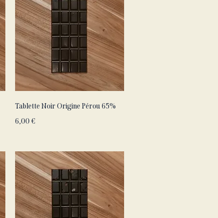
Aperçu rapide
Tablette Noir Origine Pérou 65%
Prix
6,00 €