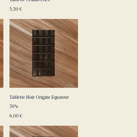
Prix
5,50 €
Aperçu rapide
Tablette Noir Origine Equateur
76%
Prix
6,00 €