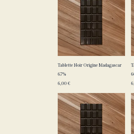
Aperçu rapide
Tablette Noir Origine Madagascar
T
67%
6
Prix
P
6,00 €
6