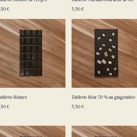
rix
Prix
,50 €
5,50 €
Aperçu rapide
Aperçu rapide
ablette Nature
Tablette Noir 70 % au gingembre
rix
Prix
,50 €
5,50 €