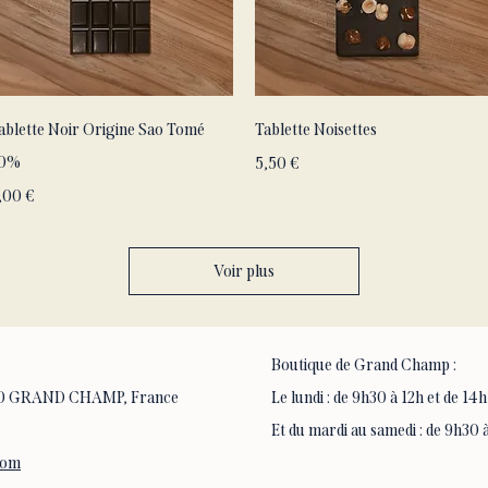
Aperçu rapide
Aperçu rapide
ablette Noir Origine Sao Tomé
Tablette Noisettes
0%
Prix
5,50 €
rix
,00 €
Voir plus
Boutique de Grand Champ :
6390 GRAND CHAMP, France
Le lundi : de 9h30 à 12h et de 14h
Et du mardi au samedi : de 9h30 à
com