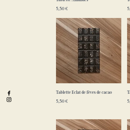
Prix
P
5,50 €
5
Aperçu rapide
Tablette Eclat de fèves de cacao
T
Prix
P
5,50 €
5