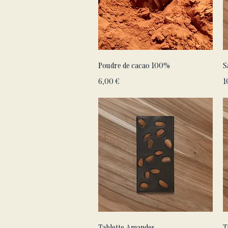
Aperçu rapide
Poudre de cacao 100%
S
Prix
P
6,00 €
1
Aperçu rapide
Tablette Amandes
T