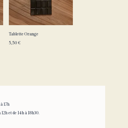
Aperçu rapide
Tablette Orange
Prix
5,50 €
 à 17h
 12h et de 14h à 18h30.