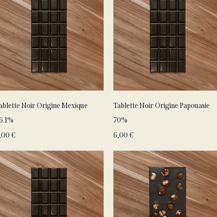
Aperçu rapide
Aperçu rapide
ablette Noir Origine Mexique
Tablette Noir Origine Papouasie
6.1%
70%
rix
Prix
,00 €
6,00 €