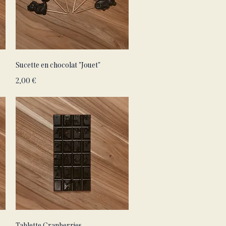
Aperçu rapide
Sucette en chocolat "Jouet"
Prix
2,00 €
Aperçu rapide
Tablette Cranberries