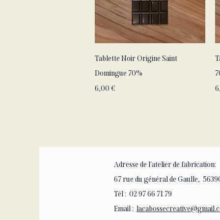
Aperçu rapide
Tablette Noir Origine Saint
T
Domingue 70%
7
Prix
P
6,00 €
6
Adresse de l'atelier de fabrication:
67 rue du général de Gaulle, 5
Tél : 02 97 66 71 79
Email :
lacabossecreative@gmail.